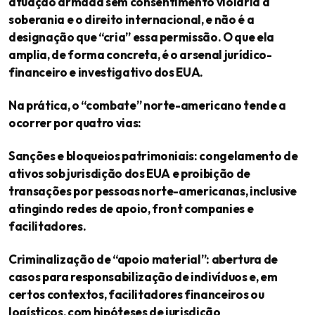
atuação armada sem consentimento violaria a
soberania e o direito internacional, e não é a
designação que “cria” essa permissão. O que ela
amplia, de forma concreta, é o arsenal jurídico-
financeiro e investigativo dos EUA.
Na prática, o “combate” norte-americano tende a
ocorrer por quatro vias:
Sanções e bloqueios patrimoniais: congelamento de
ativos sob jurisdição dos EUA e proibição de
transações por pessoas norte-americanas, inclusive
atingindo redes de apoio, front companies e
facilitadores.
Criminalização de “apoio material”: abertura de
casos para responsabilização de indivíduos e, em
certos contextos, facilitadores financeiros ou
logísticos, com hipóteses de jurisdição