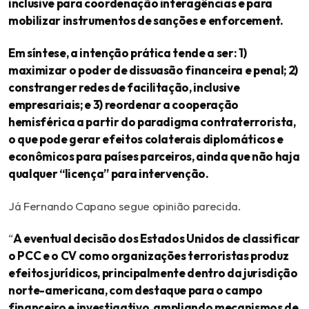
inclusive para coordenação interagências e para
mobilizar instrumentos de sanções e enforcement.
Em síntese, a intenção prática tende a ser: 1)
maximizar o poder de dissuasão financeira e penal; 2)
constranger redes de facilitação, inclusive
empresariais; e 3) reordenar a cooperação
hemisférica a partir do paradigma contraterrorista,
o que pode gerar efeitos colaterais diplomáticos e
econômicos para países parceiros, ainda que não haja
qualquer “licença” para intervenção.
Já Fernando Capano segue opinião parecida.
“
A eventual decisão dos Estados Unidos de classificar
o PCC e o CV como organizações terroristas produz
efeitos jurídicos, principalmente dentro da jurisdição
norte-americana, com destaque para o campo
financeiro e investigativo, ampliando mecanismos de