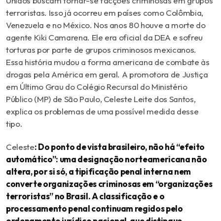
Unidos buscam tornar-se facções criminosas em grupos
terroristas. Isso já ocorreu em países como Colômbia,
Venezuela e no México. Nos anos 80 houve a morte do
agente Kiki Camarena. Ele era oficial da DEA e sofreu
torturas por parte de grupos criminosos mexicanos.
Essa história mudou a forma americana de combate às
drogas pela América em geral. A promotora de Justiça
em Último Grau do Colégio Recursal do Ministério
Público (MP) de São Paulo, Celeste Leite dos Santos,
explica os problemas de uma possível medida desse
tipo.
Celeste
: Do ponto de vista brasileiro, não há “efeito
automático”: uma designação norteamericana não
altera, por si só, a tipificação penal interna nem
converte organizações criminosas em “organizações
terroristas” no Brasil. A classificação e o
processamento penal continuam regidos pelo
ordenamento jurídico nacional, que distingue