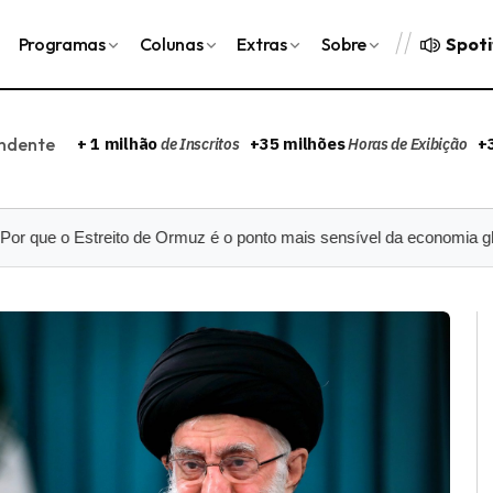
Spoti
Programas
Colunas
Extras
Sobre
endente
+ 1 milhão
+35 milhões
+
de Inscritos
Horas de Exibição
e o Estreito de Ormuz é o ponto mais sensível da economia global?