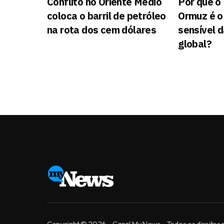
Conflito no Oriente Médio
Por que o 
coloca o barril de petróleo
Ormuz é o
na rota dos cem dólares
sensível 
global?
Copyright © 2026 – Canal MyNews – Todos os direitos 