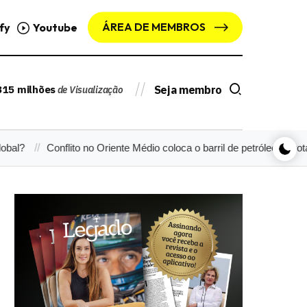
ÁREA DE MEMBROS
fy
Youtube
315 milhões
Seja membro
de Visualização
Conflito no Oriente Médio coloca o barril de petróleo na rota dos