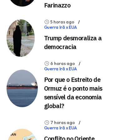
Farinazzo
5 horas ago
Guerra Irã x EUA
Trump desmoraliza a
democracia
6 horas ago
Guerra Irã x EUA
Por que o Estreito de
Ormuz é o ponto mais
sensível da economia
global?
7 horas ago
Guerra Irã x EUA
Conflito no Oriente