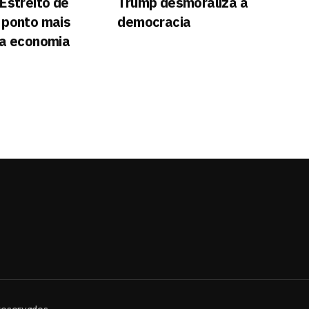
Estreito de
Trump desmoraliza a
 ponto mais
democracia
da economia
reservados.