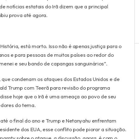
 notícias estatais do Irã dizem que a principal
ibiu prova até agora.
stória, está morto. Isso não é apenas justiça para o
anos e para pessoas de muitos países ao redor do
menei e seu bando de capangas sanguinários”.
is, que condenam os ataques dos Estados Unidos e de
nald Trump com Teerã para revisão do programa
 disse hoje que o Irã é uma ameaça ao povo de seu
edores do tema.
 até o final do ano e Trump e Netanyahu enfrentam
esidente dos EUA, esse conflito pode piorar a situação.
maraty sobre o ataque, a discussão, agora, é com o