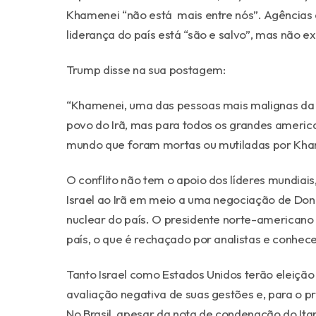
Khamenei “não está mais entre nós”. Agências de
liderança do país está “são e salvo”, mas não ex
Trump disse na sua postagem:
“Khamenei, uma das pessoas mais malignas da Hi
povo do Irã, mas para todos os grandes americ
mundo que foram mortas ou mutiladas por Kha
O conflito não tem o apoio dos líderes mundia
Israel ao Irã em meio a uma negociação de Do
nuclear do país. O presidente norte-americano
país, o que é rechaçado por analistas e conhec
Tanto Israel como Estados Unidos terão eleição
avaliação negativa de suas gestões e, para o pr
No Brasil, apesar da nota de condenação do Ita