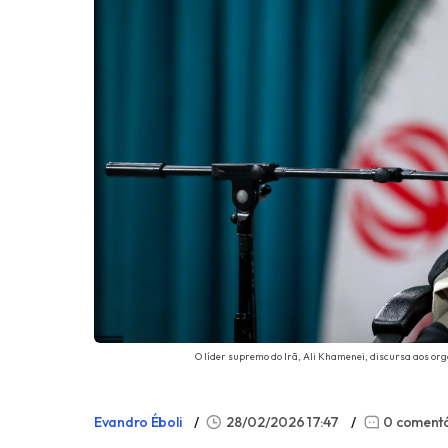
O líder supremo do Irã, Ali Khamenei, discursa aos or
Evandro Éboli
28/02/2026 17:47
0 comentá