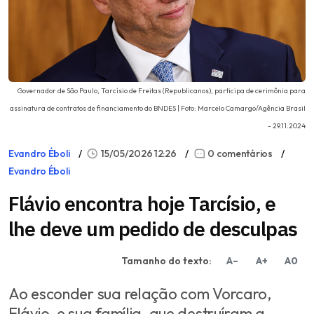
Governador de São Paulo, Tarcísio de Freitas (Republicanos), participa de cerimônia para
assinatura de contratos de financiamento do BNDES | Foto: Marcelo Camargo/Agência Brasil
- 29.11.2024
Evandro Éboli
15/05/2026 12:26
0 comentários
Evandro Éboli
Flávio encontra hoje Tarcísio, e
lhe deve um pedido de desculpas
Tamanho do texto:
A–
A+
A0
Ao esconder sua relação com Vorcaro,
Flávio, e sua família, que destruíram a