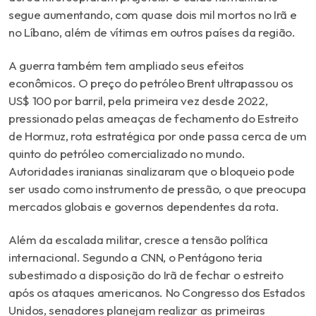
segue
aumentando,
com
quase
dois
mil
mortos
no
Irã
e
no
Líbano,
além
de
vítimas
em
outros
países
da
região.
A
guerra
também
tem
ampliado
seus
efeitos
econômicos.
O
preço
do
petróleo
Brent
ultrapassou
os
US$
100
por
barril
,
pela
primeira
vez
desde
2022,
pressionado
pelas
ameaças
de
fechamento
do
Estreito
de
Hormuz,
rota
estratégica
por
onde
passa
cerca
de
um
quinto
do
petróleo
comercializado
no
mundo.
Autoridades
iranianas
sinalizaram
que
o
bloqueio
pode
ser
usado
como
instrumento
de
pressão,
o
que
preocupa
mercados
globais
e
governos
dependentes
da
rota.
Além
da
escalada
militar,
cresce
a
tensão
política
internacional.
Segundo
a
CNN,
o
Pentágono
teria
subestimado
a
disposição
do
Irã
de
fechar
o
estreito
após
os
ataques
americanos.
No
Congresso
dos
Estados
Unidos,
senadores
planejam
realizar
as
primeiras