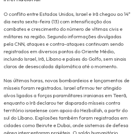
O
conflito
entre
Estados
Unidos,
Israel
e
Irã
chegou
ao
14º
dia
nesta
sexta-
feira (
13)
com
intensificação
dos
combates
e
crescimento
do
número
de
vítimas
civis
e
militares
na
região.
Segundo
informações
divulgadas
pela
CNN,
ataques
e
contra-
ataques
continuam
sendo
registrados
em
diversos
pontos
do
Oriente
Médio,
incluindo
Israel,
Irã,
Líbano
e
países
do
Golfo,
sem
sinais
claros
de
desescalada
diplomática
até
o
momento.
Nas
últimas
horas,
novos
bombardeios
e
lançamentos
de
mísseis
foram
registrados.
Israel
afirmou
ter
atingido
alvos
ligados
a
forças
paramilitares
iranianas
em
Teerã,
enquanto
o
Irã
declarou
ter
disparado
mísseis
contra
território
israelense
com
apoio
do
Hezbollah,
a
partir
do
sul
do
Líbano.
Explosões
também
foram
registradas
em
cidades
como
Beirute
e
Dubai,
onde
sistemas
de
defesa
aérea
interceptaram
projéteis.
O
saldo
humanitário