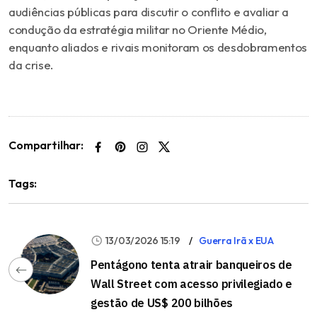
audiências
públicas
para
discutir
o
conflito
e
avaliar
a
condução
da
estratégia
militar
no
Oriente
Médio,
enquanto
aliados
e
rivais
monitoram
os
desdobramentos
da
crise.
Compartilhar:
Tags:
13/03/2026 15:19
Guerra Irã x EUA
Pentágono tenta atrair banqueiros de
Wall Street com acesso privilegiado e
gestão de US$ 200 bilhões