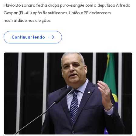
Flávio Bolsonaro fecha chapa puro-sangue com o deputado Alfredo
Gaspar (PL-AL) após Republicanos, União e PP declararem
neutralidade nas eleições
Continuar lendo