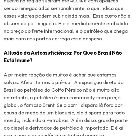
guerra na região subiram até 400% e com apólices
sendo renegociados semanalmente, o que indica que
esses valores podem subir ainda mais. Esse custo não é
absorvido por ninguém. Ele é imediatamente embutido
no preço do frete internacional, e o petróleo que chega
mais caro nos portos carrega essa despesa.
A Ilusão da Autossuficiência: Por Que o Brasil Não
Está Imune?
A primeira reação de muitos é achar que estamos
salvos. Afinal, temos o pré-sal. A exposição direta do
Brasil ao petróleo do Golfo Pérsico não é muito alta,
entretanto, o petróleo é uma commodity com preço
global, o famoso Brent. Se o barril dispara lá fora por
causa do medo de um bloqueio, ele dispara para todo
mundo, incluindo a Petrobras. Além disso, grande parte
do diesel e derivados de petróleo é importado. E é aí
que a nossa dependência estrutural aparece.