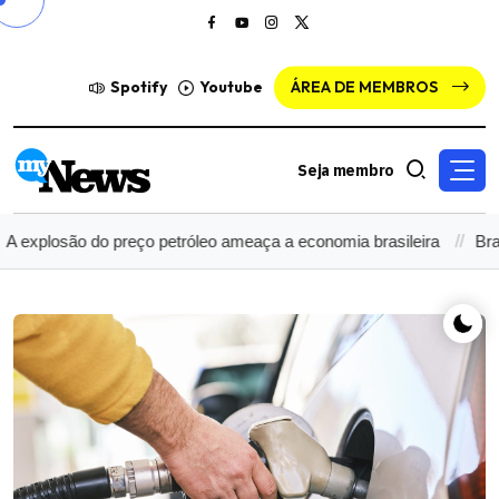
Spotify
Youtube
ÁREA DE MEMBROS
Seja membro
plosão do preço petróleo ameaça a economia brasileira
Brasilei