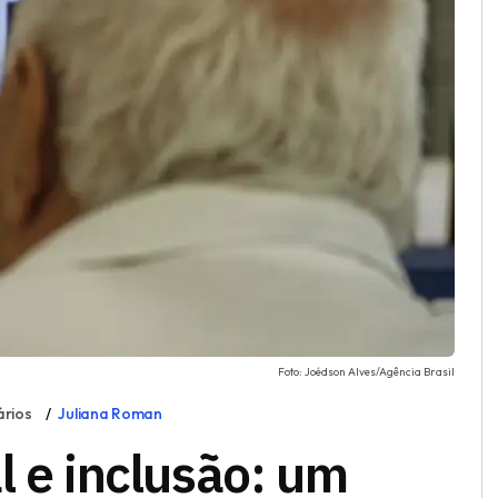
Foto: Joédson Alves/Agência Brasil
ários
Juliana Roman
l e inclusão: um