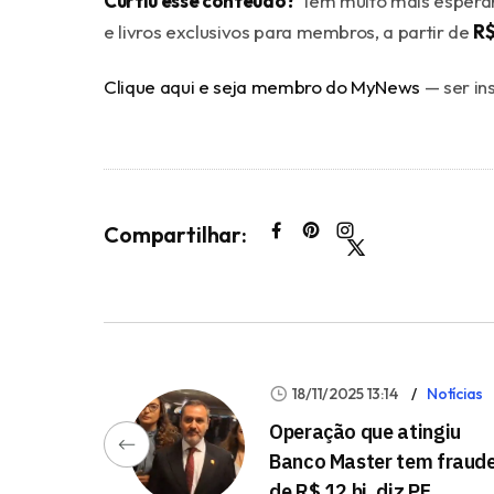
Curtiu esse conteúdo?
Tem muito mais esperand
e livros exclusivos para membros, a partir de
R$
Clique aqui e seja membro do MyNews
— ser in
Compartilhar:
18/11/2025 13:14
Notícias
Operação que atingiu
Banco Master tem fraud
de R$ 12 bi, diz PF