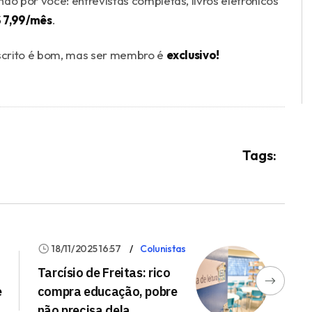
o por você: entrevistas completas, livros eletrônicos
 7,99/mês
.
scrito é bom, mas ser membro é
exclusivo!
Tags:
18/11/2025 16:57
Colunistas
Tarcísio de Freitas: rico
e
compra educação, pobre
não precisa dela