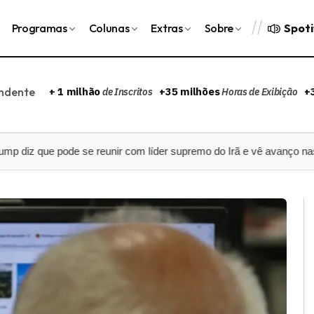
Spoti
Programas
Colunas
Extras
Sobre
endente
+ 1 milhão
+35 milhões
+
de Inscritos
Horas de Exibição
ue pode se reunir com líder supremo do Irã e vê avanço nas negoci