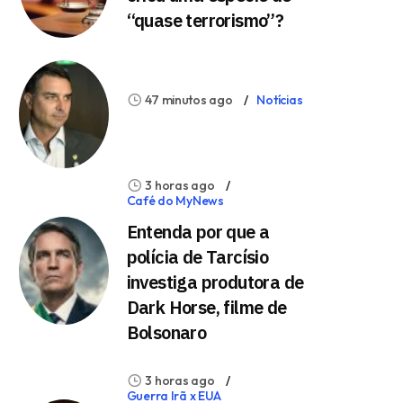
“quase terrorismo”?
47 minutos ago
Notícias
3 horas ago
Café do MyNews
Entenda por que a
polícia de Tarcísio
investiga produtora de
Dark Horse, filme de
Bolsonaro
3 horas ago
Guerra Irã x EUA