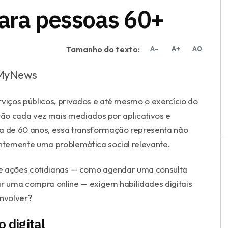
para pessoas 60+
Tamanho do texto:
A–
A+
A0
o MyNews
iços públicos, privados e até mesmo o exercício do
stão cada vez mais mediados por aplicativos e
ma de 60 anos, essa transformação representa não
ntemente uma problemática social relevante.
se ações cotidianas — como agendar uma consulta
ar uma compra online — exigem habilidades digitais
nvolver?
 digital