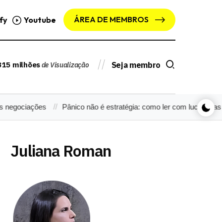
ÁREA DE MEMBROS
fy
Youtube
315 milhões
Seja membro
de Visualização
ações
Pânico não é estratégia: como ler com lucidez as notícia
Juliana Roman