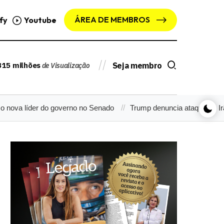
ÁREA DE MEMBROS
fy
Youtube
315 milhões
Seja membro
de Visualização
líder do governo no Senado
Trump denuncia ataque do Irã e fala 