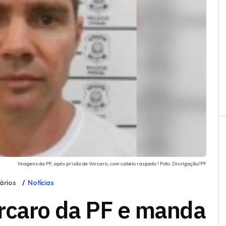
Imagens da PF, após prisão de Vorcaro, com cabelo raspado ! Foto: Divulgação/PF
ários
Notícias
rcaro da PF e manda