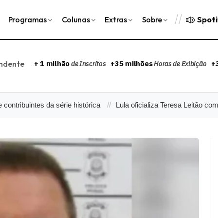
Spoti
Programas
Colunas
Extras
Sobre
endente
+ 1 milhão
+35 milhões
+
de Inscritos
Horas de Exibição
ntes da série histórica
Lula oficializa Teresa Leitão como nova 