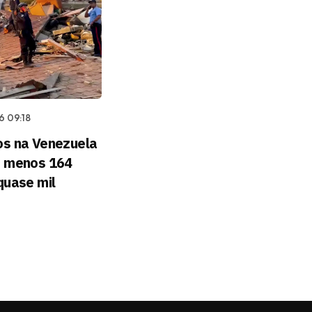
6 09:18
s na Venezuela
o menos 164
quase mil