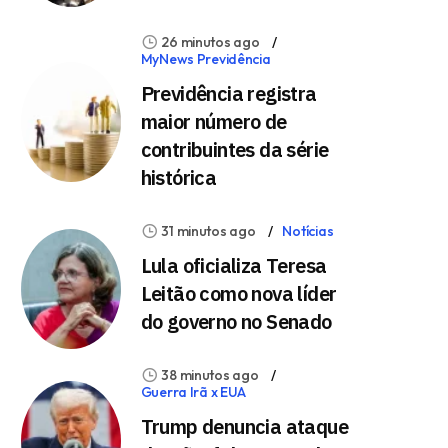
26 minutos ago
MyNews Previdência
Previdência registra
maior número de
contribuintes da série
histórica
31 minutos ago
Notícias
Lula oficializa Teresa
Leitão como nova líder
do governo no Senado
38 minutos ago
Guerra Irã x EUA
Trump denuncia ataque