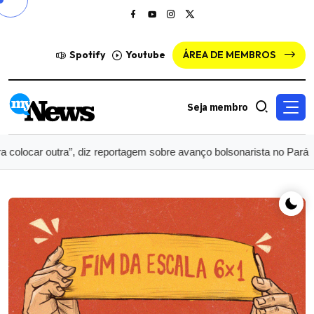
Spotify
Youtube
ÁREA DE MEMBROS
Seja membro
r outra”, diz reportagem sobre avanço bolsonarista no Pará
Trum