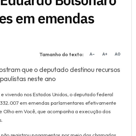
hões em emendas
Tamanho do texto:
A–
A+
A0
ostram que o deputado destinou recursos
paulistas neste ano
e vivendo nos Estados Unidos, o deputado federal
 4.332.007 em emendas parlamentares efetivamente
De Olho em Você, que acompanha a execução dos
s.
 não registrou pagamentos por meio das chamadas