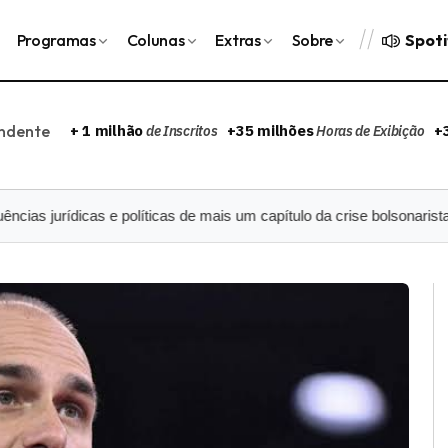
Spoti
Programas
Colunas
Extras
Sobre
endente
+ 1 milhão
+35 milhões
+
de Inscritos
Horas de Exibição
cas e políticas de mais um capítulo da crise bolsonarista
Mesm