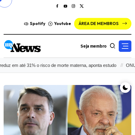
Spotify
Youtube
ÁREA DE MEMBROS
Seja membro
m até 31% o risco de morte materna, aponta estudo
ONU enfraqu