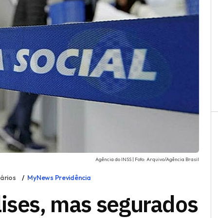
Agência do INSS | Foto: Arquivo/Agência Brasil
ários
MyNews Previdência
lises, mas segurados