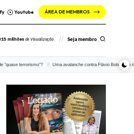
ÁREA DE MEMBROS
fy
Youtube
315 milhões
Seja membro
de Visualização
e terrorismo"?
Uma avalanche contra Flávio Bolsonaro nas rede