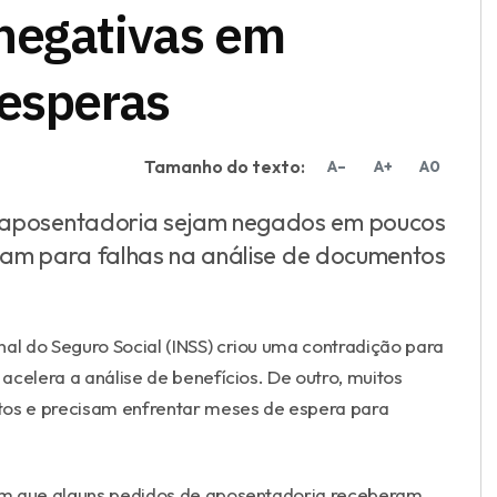
negativas em
 esperas
Tamanho do texto:
A–
A+
A0
 aposentadoria sejam negados em poucos
rtam para falhas na análise de documentos
nal do Seguro Social (INSS) criou uma contradição para
 acelera a análise de benefícios. De outro, muitos
os e precisam enfrentar meses de espera para
am que alguns pedidos de aposentadoria receberam