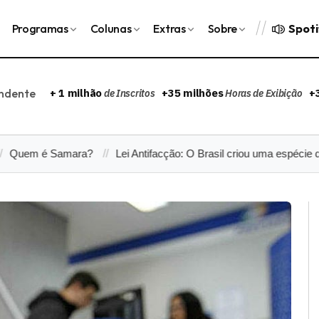
Spoti
Programas
Colunas
Extras
Sobre
endente
+ 1 milhão
+35 milhões
+
de Inscritos
Horas de Exibição
 é Samara?
Lei Antifacção: O Brasil criou uma espécie de "quas