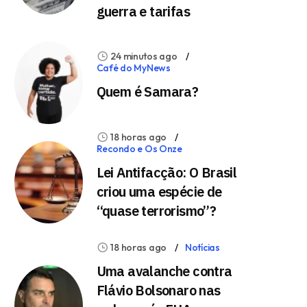
guerra e tarifas
24 minutos ago
Café do MyNews
Quem é Samara?
18 horas ago
Recondo e Os Onze
Lei Antifacção: O Brasil
criou uma espécie de
“quase terrorismo”?
18 horas ago
Notícias
Uma avalanche contra
Flávio Bolsonaro nas