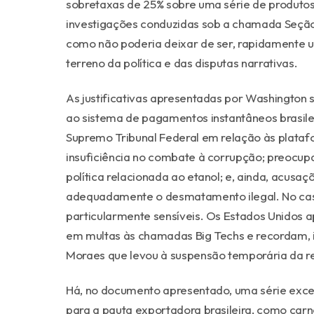
sobretaxas de 25% sobre uma série de produtos 
investigações conduzidas sob a chamada Seção 
como não poderia deixar de ser, rapidamente ul
terreno da política e das disputas narrativas.
As justificativas apresentadas por Washington s
ao sistema de pagamentos instantâneos brasile
Supremo Tribunal Federal em relação às plataf
insuficiência no combate à corrupção; preocupa
política relacionada ao etanol; e, ainda, acusaç
adequadamente o desmatamento ilegal. No caso
particularmente sensíveis. Os Estados Unidos ap
em multas às chamadas
Big Techs
e recordam, 
Moraes que levou à suspensão temporária da red
Há, no documento apresentado, uma série exceç
para a pauta exportadora brasileira, como car