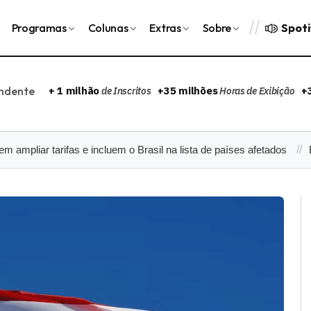
Spoti
Programas
Colunas
Extras
Sobre
endente
+ 1 milhão
+35 milhões
+
de Inscritos
Horas de Exibição
tarifas e incluem o Brasil na lista de países afetados
Entenda o