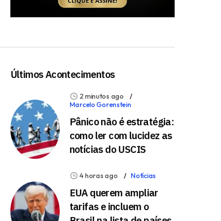
Últimos Acontecimentos
2 minutos ago
Marcelo Gorenstein
Pânico não é estratégia:
como ler com lucidez as
notícias do USCIS
4 horas ago
Notícias
EUA querem ampliar
tarifas e incluem o
Brasil na lista de países