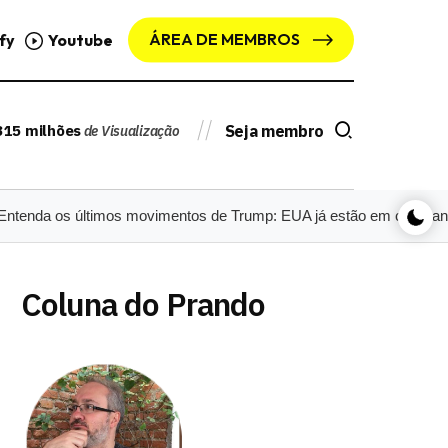
ÁREA DE MEMBROS
fy
Youtube
315 milhões
Seja membro
de Visualização
s últimos movimentos de Trump: EUA já estão em campanha pró-Flá
Coluna do Prando