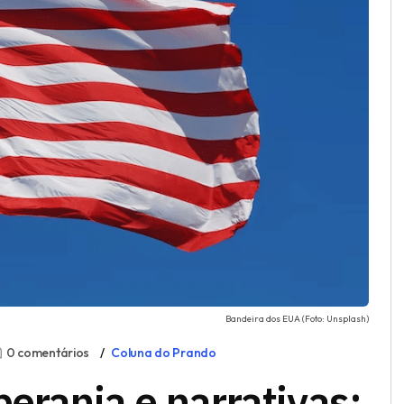
Bandeira dos EUA (Foto: Unsplash)
0 comentários
Coluna do Prando
berania e narrativas: