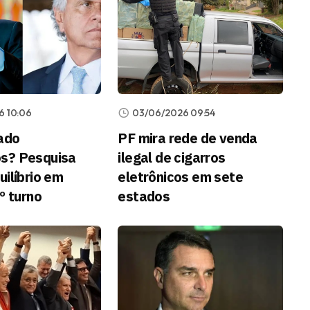
6 10:06
03/06/2026 09:54
iado
PF mira rede de venda
s? Pesquisa
ilegal de cigarros
ilíbrio em
eletrônicos em sete
º turno
estados