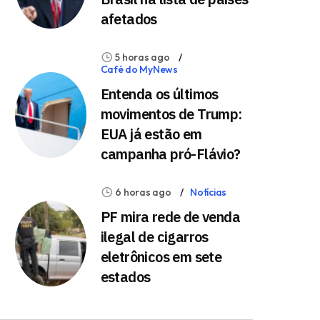
afetados
5 horas ago
Café do MyNews
Entenda os últimos
movimentos de Trump:
EUA já estão em
campanha pró-Flávio?
6 horas ago
Notícias
PF mira rede de venda
ilegal de cigarros
eletrônicos em sete
estados