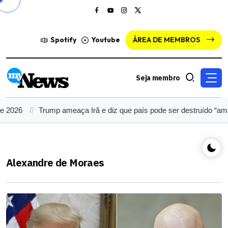
Spotify
Youtube
ÁREA DE MEMBROS
Seja membro
meaça Irã e diz que país pode ser destruído “amanhã”
Patrimôn
Alexandre de Moraes