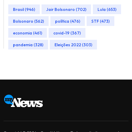
Brasil (946)
Jair Bolsonaro (702)
Lula (653)
Bolsonaro (562)
política (476)
STF (473)
economia (461)
covid-19 (367)
pandemia (328)
Eleições 2022 (303)