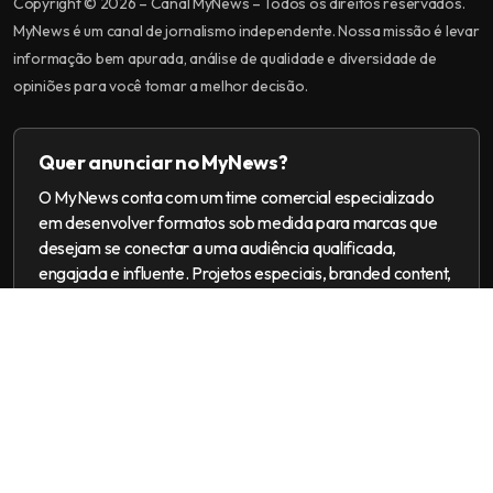
Copyright © 2026 – Canal MyNews – Todos os direitos reservados.
MyNews é um canal de jornalismo independente. Nossa missão é levar
informação bem apurada, análise de qualidade e diversidade de
opiniões para você tomar a melhor decisão.
Quer anunciar no MyNews?
O MyNews conta com um time comercial especializado
em desenvolver formatos sob medida para marcas que
desejam se conectar a uma audiência qualificada,
engajada e influente. Projetos especiais, branded content,
ações multiplataforma e campanhas 360.
[email protected]