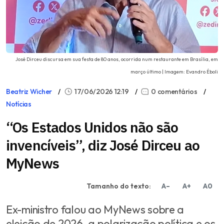
José Dirceu discursa em sua festa de 80 anos, ocorrida num restaurante em Brasília, em
março último | Imagem: Evandro Éboli
Beatriz Wicher
17/06/2026 12:19
0 comentários
Notícias
“Os Estados Unidos não são
invencíveis”, diz José Dirceu ao
MyNews
Tamanho do texto:
A–
A+
A0
Ex-ministro falou ao MyNews sobre a
eleição de 2026, a polarização política e os