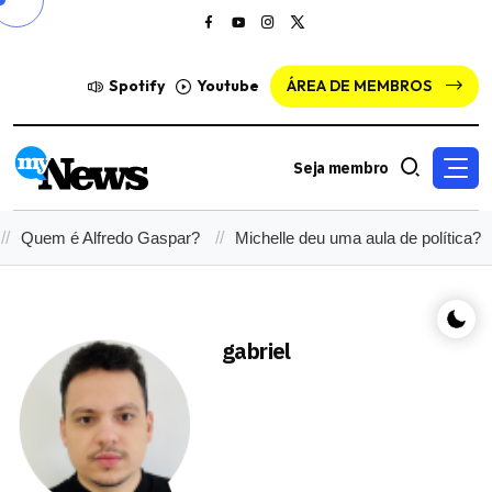
Spotify
Youtube
ÁREA DE MEMBROS
Seja membro
edo Gaspar?
Michelle deu uma aula de política?
Cleitinho cho
gabriel