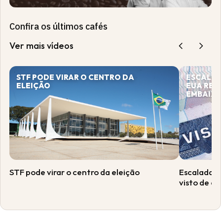
Confira os últimos cafés
Ver mais vídeos
STF PODE VIRAR O CENTRO DA
ESCALAD
ELEIÇÃO
EUA REV
EMBAIXA
STF pode virar o centro da eleição
Escalada 
visto de e