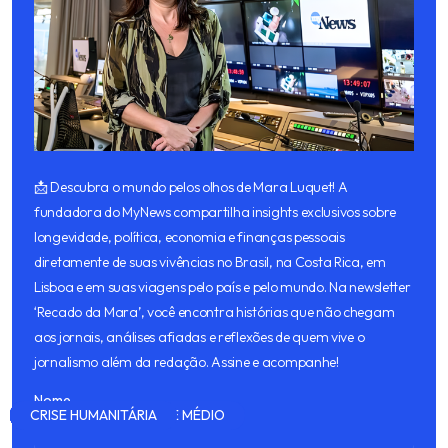
📩 Descubra o mundo pelos olhos de Mara Luquet! A
fundadora do MyNews compartilha insights exclusivos sobre
longevidade, política, economia e finanças pessoais
diretamente de suas vivências no Brasil, na Costa Rica, em
Lisboa e em suas viagens pelo país e pelo mundo. Na newsletter
‘Recado da Mara’, você encontra histórias que não chegam
aos jornais, análises afiadas e reflexões de quem vive o
jornalismo além da redação. Assine e acompanhe!
Nome
MERCADO FINANCEIRO
CLIMA
CULINÁRIA
CONFLITO NO ORIENTE MÉDIO
SUSTENTABILIDADE
ORIENTE MÉDIO
CLIMA
CRISE HUMANITÁRIA