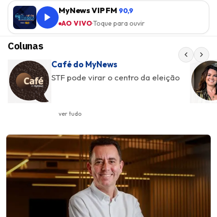
MyNews VIP FM
90,9
AO VIVO
·
Toque para ouvir
Colunas
Café do MyNews
STF pode virar o centro da eleição
ver tudo