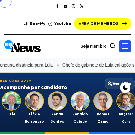
Spotify
Youtube
ÁREA DE MEMBROS
Seja membro
ncia para Lula
Chefe de gabinete de Lula cai após suspeita de co
ELEIÇÕES 2026
Ver tudo
Acompanhe por candidato
Lula
Flávio
Renan
Ronaldo
Romeu
Augusto
Bolsonaro
Santos
Caiado
Zema
Cury