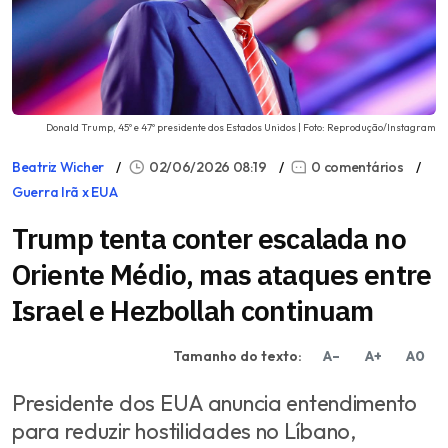
Donald Trump, 45º e 47º presidente dos Estados Unidos | Foto: Reprodução/Instagram
Beatriz Wicher
02/06/2026 08:19
0 comentários
Guerra Irã x EUA
Trump tenta conter escalada no
Oriente Médio, mas ataques entre
Israel e Hezbollah continuam
Tamanho do texto:
A–
A+
A0
Presidente dos EUA anuncia entendimento
para reduzir hostilidades no Líbano,