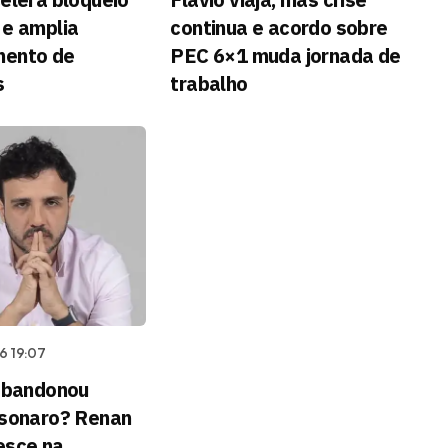
 e amplia
continua e acordo sobre
mento de
PEC 6×1 muda jornada de
s
trabalho
6 19:07
 abandonou
lsonaro? Renan
esce na