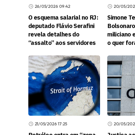
26/05/2026 09:42
20/05/2026
O esquema salarial no RJ:
Simone Teb
deputado Flávio Serafini
Bolsonaro
revela detalhes do
miliciano 
“assalto” aos servidores
o quer for
21/05/2026 17:25
20/05/202
Petróleo entra em “zona
Justiça a