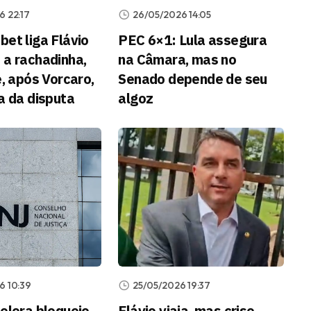
 22:17
26/05/2026 14:05
et liga Flávio
PEC 6×1: Lula assegura
 a rachadinha,
na Câmara, mas no
e, após Vorcaro,
Senado depende de seu
a da disputa
algoz
6 10:39
25/05/2026 19:37
celera bloqueio
Flávio viaja, mas crise