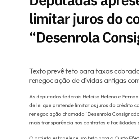
Deputadas aprese
limitar juros do c
“Desenrola Cons
Texto prevê teto para taxas cobrad
renegociação de dívidas antigas com
As deputadas federais
Heloisa Helena
e
Fernan
de lei que pretende limitar os juros do crédit
renegociação chamado “Desenrola Consignado”.
mais transparência nos contratos e facilidades p
O projeto estabelece um teto para o Custo Efe