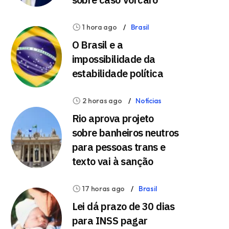
1 hora ago
Brasil
O Brasil e a
impossibilidade da
estabilidade política
2 horas ago
Notícias
Rio aprova projeto
sobre banheiros neutros
para pessoas trans e
texto vai à sanção
17 horas ago
Brasil
Lei dá prazo de 30 dias
para INSS pagar