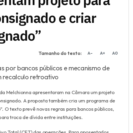
ntam projeto para
onsignado e criar
ignado”
Tamanho do texto:
A–
A+
A0
as por bancos públicos e mecanismo de
 recalculo retroativo
da Melchionna
apresentaram na Câmara um projeto
o consignado. A proposta também cria um programa de
 O texto prevê novas regras para bancos públicos,
ara troca de dívida entre instituições.
tivo Total (CET) das operações. Para aposentados,