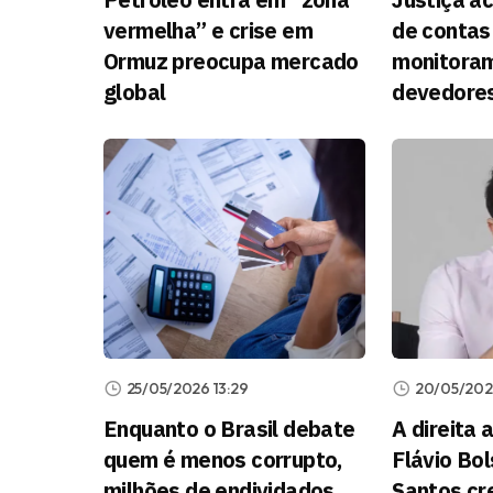
vermelha” e crise em
de contas
Ormuz preocupa mercado
monitora
global
devedore
25/05/2026 13:29
20/05/202
Enquanto o Brasil debate
A direita
quem é menos corrupto,
Flávio Bo
milhões de endividados
Santos cr