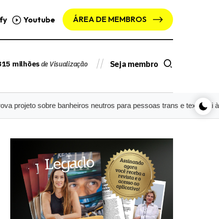
ÁREA DE MEMBROS
fy
Youtube
315 milhões
Seja membro
de Visualização
o sobre banheiros neutros para pessoas trans e texto vai à sanção