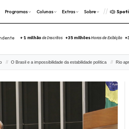
Spoti
Programas
Colunas
Extras
Sobre
endente
+ 1 milhão
+35 milhões
+
de Inscritos
Horas de Exibição
asil e a impossibilidade da estabilidade política
Rio aprova projet