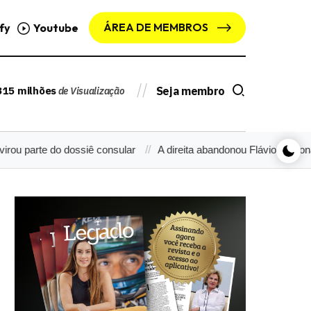
ÁREA DE MEMBROS
fy
Youtube
315 milhões
Seja membro
de Visualização
arte do dossiê consular
A direita abandonou Flávio Bolsonaro? R