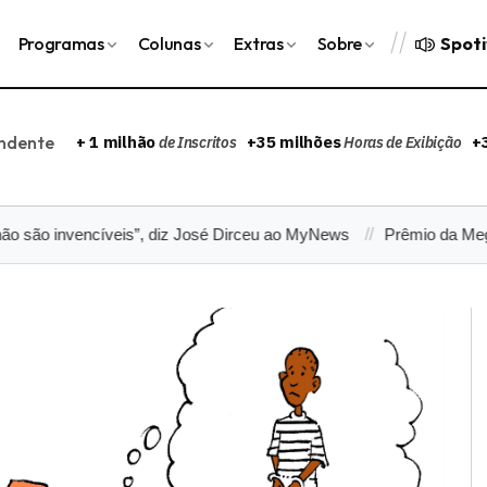
Spoti
Programas
Colunas
Extras
Sobre
endente
+ 1 milhão
+35 milhões
+
de Inscritos
Horas de Exibição
invencíveis”, diz José Dirceu ao MyNews
Prêmio da Mega-Sena