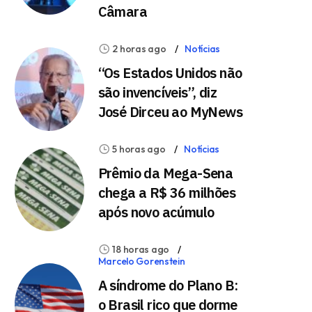
Câmara
2 horas ago
Notícias
“Os Estados Unidos não
são invencíveis”, diz
José Dirceu ao MyNews
5 horas ago
Notícias
Prêmio da Mega-Sena
chega a R$ 36 milhões
após novo acúmulo
18 horas ago
Marcelo Gorenstein
A síndrome do Plano B:
o Brasil rico que dorme