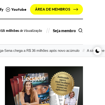
ÁREA DE MEMBROS
fy
Youtube
315 milhões
Seja membro
de Visualização
 chega a R$ 36 milhões após novo acúmulo
A síndrome do Plan